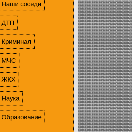
Наши соседи
ДТП
Криминал
МЧС
ЖКХ
Наука
Образование