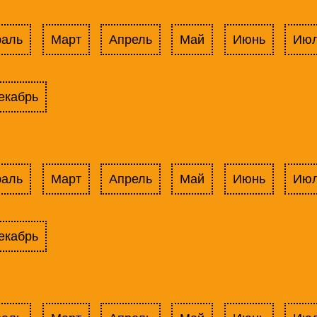
раль
Март
Апрель
Май
Июнь
Ию
екабрь
раль
Март
Апрель
Май
Июнь
Ию
екабрь