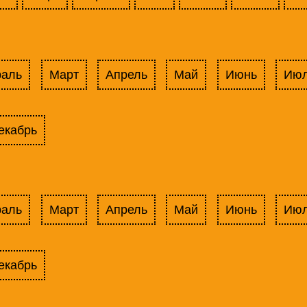
раль
Март
Апрель
Май
Июнь
Ию
екабрь
раль
Март
Апрель
Май
Июнь
Ию
екабрь