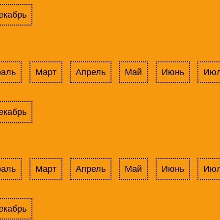
екабрь
раль
Март
Апрель
Май
Июнь
Ию
екабрь
раль
Март
Апрель
Май
Июнь
Ию
екабрь