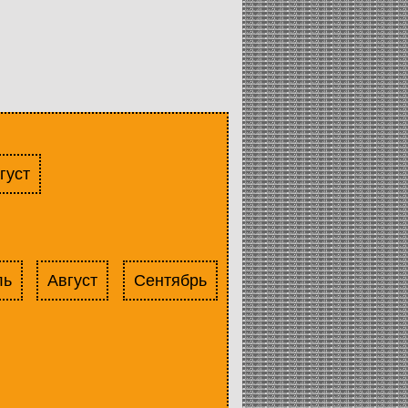
густ
ль
Август
Сентябрь