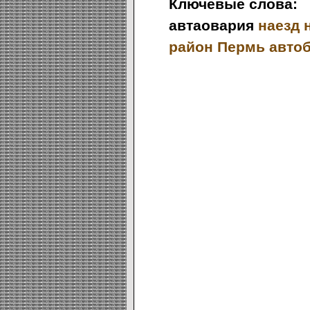
Ключевые слова:
автаовария
наезд 
район
Пермь
авто