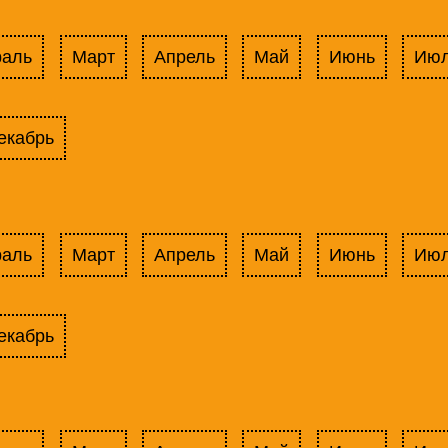
раль
Март
Апрель
Май
Июнь
Ию
екабрь
раль
Март
Апрель
Май
Июнь
Ию
екабрь