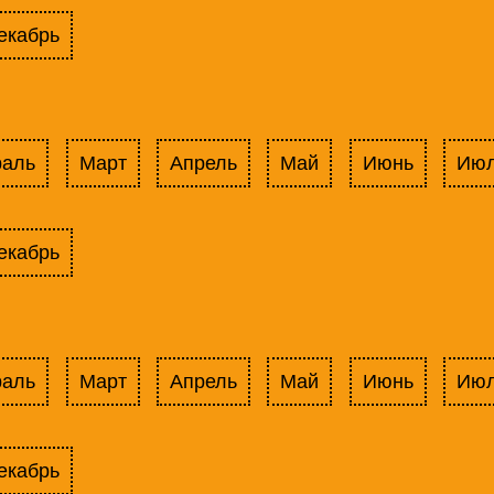
екабрь
раль
Март
Апрель
Май
Июнь
Ию
екабрь
раль
Март
Апрель
Май
Июнь
Ию
екабрь