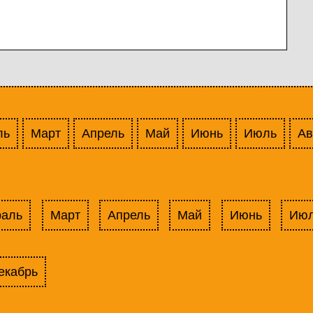
ль
Март
Апрель
Май
Июнь
Июль
Ав
раль
Март
Апрель
Май
Июнь
Ию
екабрь