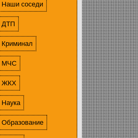
Наши соседи
ДТП
Криминал
МЧС
ЖКХ
Наука
Образование