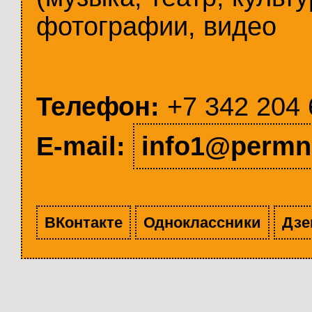
фотографии, видео
Телефон:
+7 342 204 
E-mail:
info1@permn
ВКонтакте
Одноклассники
Дзе