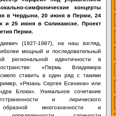
окально-симфонические концерты
ня в Чердыни, 20 июня в Перми, 24
х и 25 июня в Соликамске. Проект
летия Перми.
кевич (1927-1987), на наш взгляд,
аиболее мощный и последовательный
кой региональной идентичности в
ространстве: «Пермь Владимира
смело ставить в один ряд с такими
пример, «Рязань Сергея Есенина» или
ндра Блока». Уникальное сочетание
тстраненности и лирического
, образной многозначности и
ой определенности, сложности