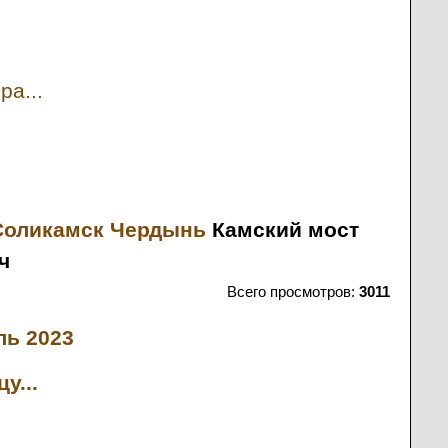
ра...
Соликамск
Чердынь
Камский мост
ч
Всего просмотров:
3011
ь 2023
у...