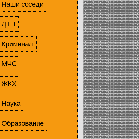
Наши соседи
ДТП
Криминал
МЧС
ЖКХ
Наука
Образование