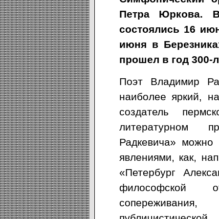
Петра Юркова. В
состоялись 16 ию
июня в Березника
прошел в год 300-
Поэт Владимир Рад
наиболее яркий, н
создатель пермс
литературном п
Радкевича» можно 
явлениями, как, на
«Петербург Алекса
философской о
сопереживания
публицистическ