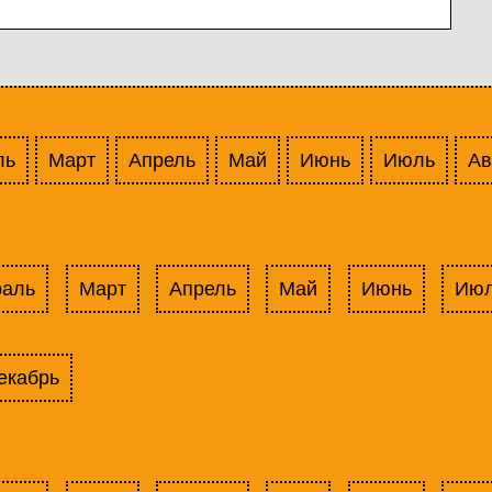
ль
Март
Апрель
Май
Июнь
Июль
Ав
раль
Март
Апрель
Май
Июнь
Ию
екабрь