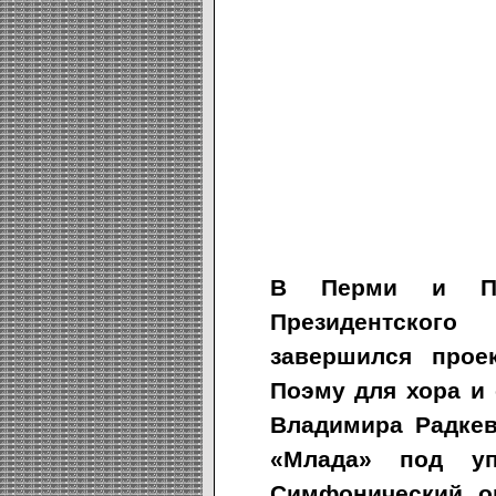
В Перми и Пе
Президентского
завершился прое
Поэму для хора и 
Владимира Радкев
«Млада» под уп
Симфонический о