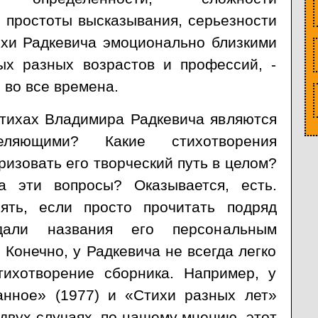
 простоты высказывания, серьезности
ихи Радкевича эмоционально близкими
ых разных возрастов и профессий, -
 во все времена.
стихах Владимира Радкевича являются
еляющими? Какие стихотворения
ризовать его творческий путь в целом?
а эти вопросы? Оказывается, есть.
ять, если просто прочитать подряд
дали названия его персональным
 Конечно, у Радкевича не всегда легко
тихотворение сборника. Например, у
анное» (1977) и «Стихи разных лет»
в двух случаях, по нашему мнению, этот