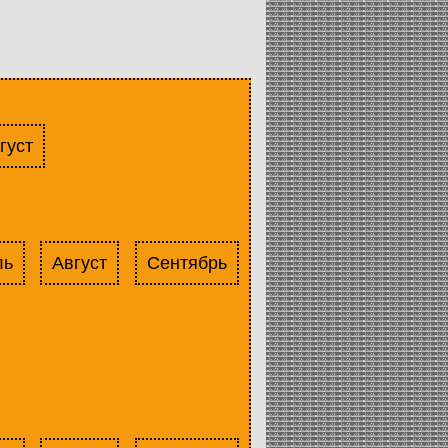
густ
ль
Август
Сентябрь