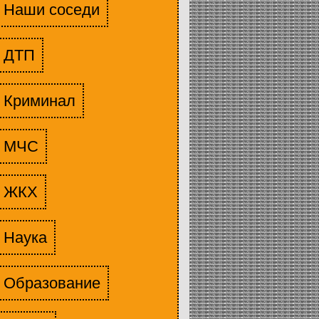
Наши соседи
ДТП
Криминал
МЧС
ЖКХ
Наука
Образование