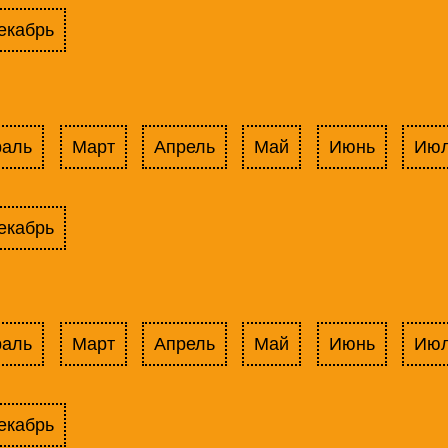
екабрь
раль
Март
Апрель
Май
Июнь
Ию
екабрь
раль
Март
Апрель
Май
Июнь
Ию
екабрь