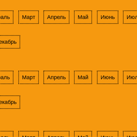
раль
Март
Апрель
Май
Июнь
Ию
екабрь
раль
Март
Апрель
Май
Июнь
Ию
екабрь