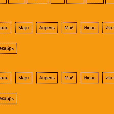
раль
Март
Апрель
Май
Июнь
Ию
екабрь
раль
Март
Апрель
Май
Июнь
Ию
екабрь