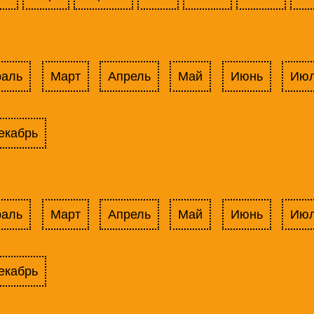
раль
Март
Апрель
Май
Июнь
Ию
екабрь
раль
Март
Апрель
Май
Июнь
Ию
екабрь