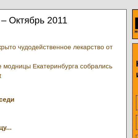
– Октябрь 2011
крыто чудодейственное лекарство от
е модницы Екатеринбурга собрались
t
седи
у...