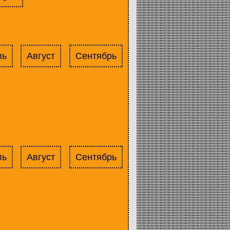
ль
Август
Сентябрь
ль
Август
Сентябрь