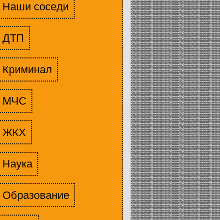
Наши соседи
ДТП
Криминал
МЧС
ЖКХ
Наука
Образование