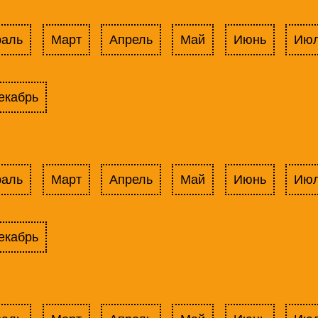
раль
Март
Апрель
Май
Июнь
Ию
екабрь
раль
Март
Апрель
Май
Июнь
Ию
екабрь