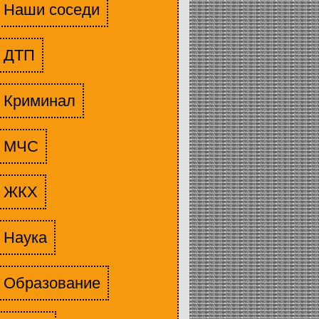
Наши соседи
ДТП
Криминал
МЧС
ЖКХ
Наука
Образование