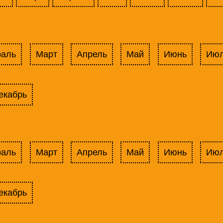
раль
Март
Апрель
Май
Июнь
Ию
екабрь
раль
Март
Апрель
Май
Июнь
Ию
екабрь