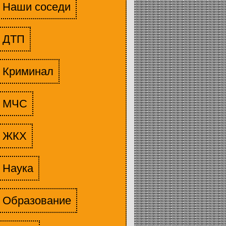
Наши соседи
ДТП
Криминал
МЧС
ЖКХ
Наука
Образование