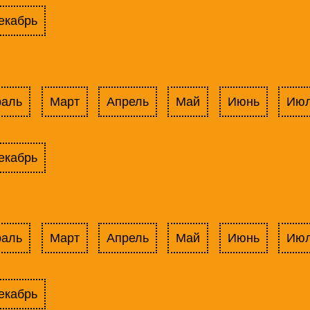
екабрь
раль
Март
Апрель
Май
Июнь
Ию
екабрь
раль
Март
Апрель
Май
Июнь
Ию
екабрь