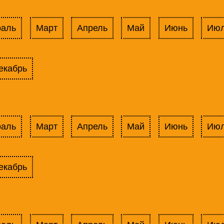
раль
Март
Апрель
Май
Июнь
Ию
екабрь
раль
Март
Апрель
Май
Июнь
Ию
екабрь