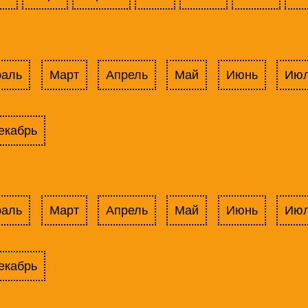
раль
Март
Апрель
Май
Июнь
Ию
екабрь
раль
Март
Апрель
Май
Июнь
Ию
екабрь