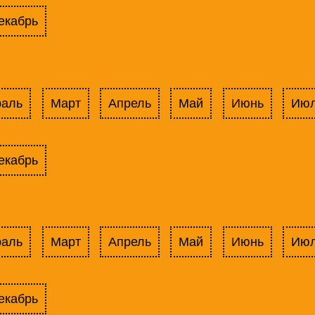
екабрь
раль
Март
Апрель
Май
Июнь
Ию
екабрь
раль
Март
Апрель
Май
Июнь
Ию
екабрь