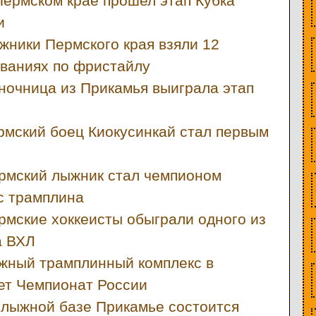
Пермском крае прошел этап Кубка
и
жники Пермского края взяли 12
ваниях по фристайлу
ночница из Прикамья выиграла этап
рмский боец Киокусинкай стал первым
рмский лыжник стал чемпионом
с трамплина
рмские хоккеисты обыграли одного из
а ВХЛ
жный трамплинный комплекс в
ет Чемпионат России
 лыжной базе Прикамье состоится