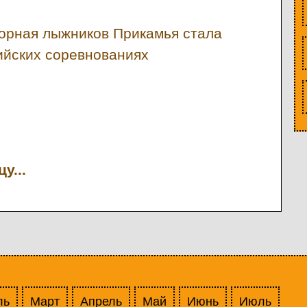
орная лыжников Прикамья стала
ийских соревнованиях
у...
ль
Март
Апрель
Май
Июнь
Июль