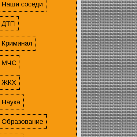
Наши соседи
ДТП
Криминал
МЧС
ЖКХ
Наука
Образование