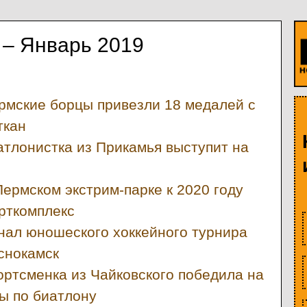
 – Январь 2019
рмские борцы привезли 18 медалей с
ткан
атлонистка из Прикамья выступит на
Пермском экстрим-парке к 2020 году
орткомплекс
нал юношеского хоккейного турнира
снокамск
ортсменка из Чайковского победила на
пы по биатлону