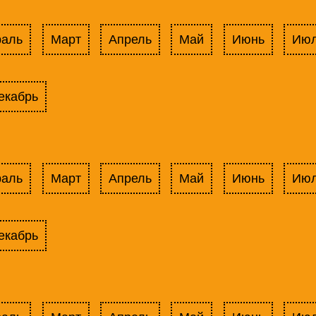
раль
Март
Апрель
Май
Июнь
Ию
екабрь
раль
Март
Апрель
Май
Июнь
Ию
екабрь