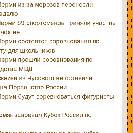
Перми из-за морозов перенесли
неделю
Перми 89 спортсменов приняли участие
рафоне
Перми состоятся соревнования по
ту для школьников
Перми прошли соревнования по
одства МВД
жники из Чусового не оставили
на Первенстве России
Перми будут соревноваться фигуристы
рмяк завоевал Кубок России по