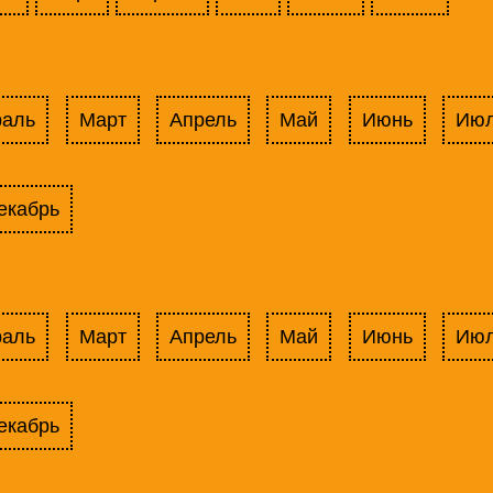
раль
Март
Апрель
Май
Июнь
Ию
екабрь
раль
Март
Апрель
Май
Июнь
Ию
екабрь