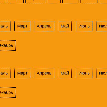
раль
Март
Апрель
Май
Июнь
Ию
екабрь
раль
Март
Апрель
Май
Июнь
Ию
екабрь