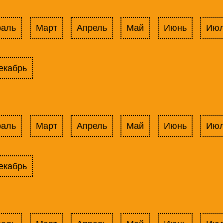
раль
Март
Апрель
Май
Июнь
Ию
екабрь
раль
Март
Апрель
Май
Июнь
Ию
екабрь