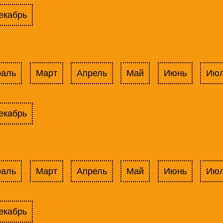
екабрь
раль
Март
Апрель
Май
Июнь
Ию
екабрь
раль
Март
Апрель
Май
Июнь
Ию
екабрь