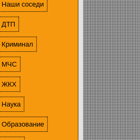
Наши соседи
ДТП
Криминал
МЧС
ЖКХ
Наука
Образование