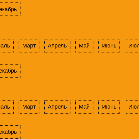
екабрь
раль
Март
Апрель
Май
Июнь
Ию
екабрь
раль
Март
Апрель
Май
Июнь
Ию
екабрь