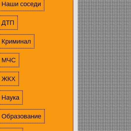
Наши соседи
ДТП
Криминал
МЧС
ЖКХ
Наука
Образование