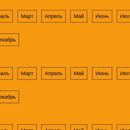
раль
Март
Апрель
Май
Июнь
Ию
екабрь
раль
Март
Апрель
Май
Июнь
Ию
екабрь