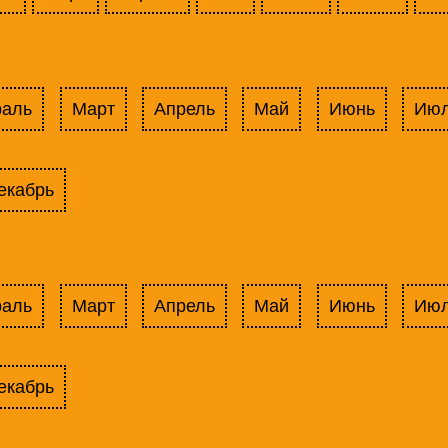
раль
Март
Апрель
Май
Июнь
Ию
екабрь
раль
Март
Апрель
Май
Июнь
Ию
екабрь