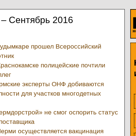
– Сентябрь 2016
Кудымкаре прошел Всероссийский
отник
Краснокамске полицейские почтили
ллег
рмские эксперты ОНФ добиваются
пности для участков многодетных
ермдорстрой» не смог оспорить статус
поставщика
Перми осуществляется вакцинация