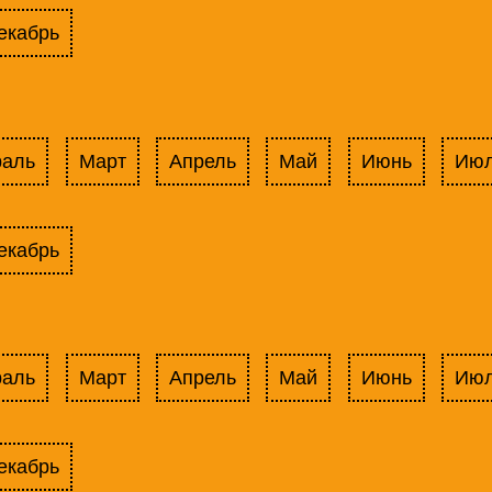
екабрь
раль
Март
Апрель
Май
Июнь
Ию
екабрь
раль
Март
Апрель
Май
Июнь
Ию
екабрь