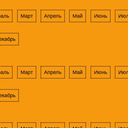
раль
Март
Апрель
Май
Июнь
Ию
екабрь
раль
Март
Апрель
Май
Июнь
Ию
екабрь