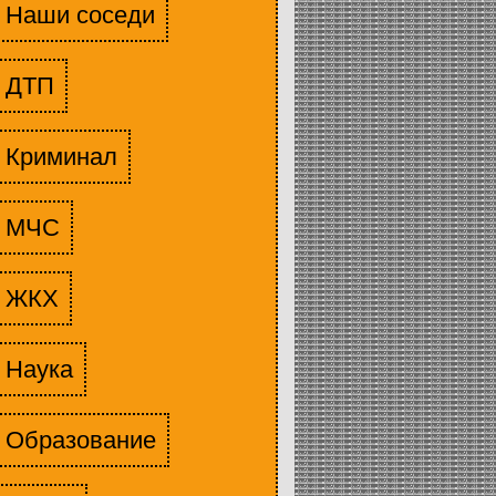
Наши соседи
ДТП
Криминал
МЧС
ЖКХ
Наука
Образование