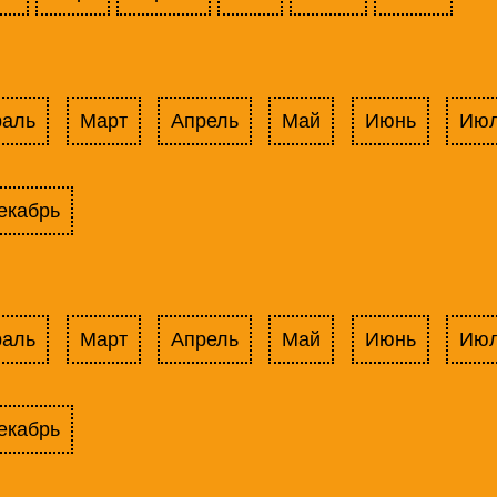
раль
Март
Апрель
Май
Июнь
Ию
екабрь
раль
Март
Апрель
Май
Июнь
Ию
екабрь