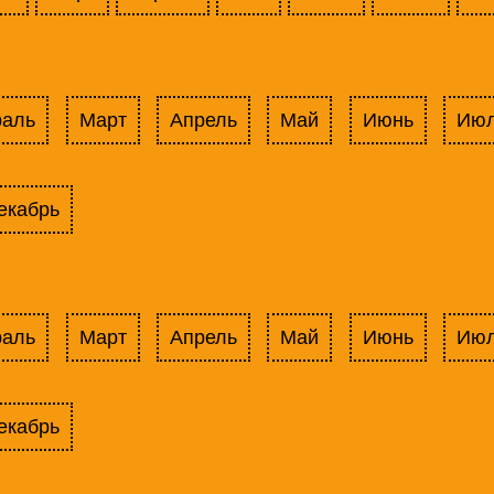
раль
Март
Апрель
Май
Июнь
Ию
екабрь
раль
Март
Апрель
Май
Июнь
Ию
екабрь