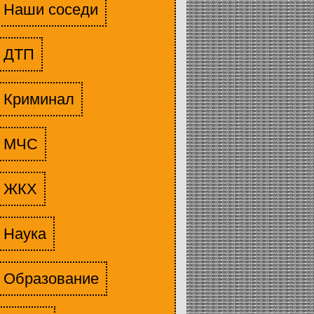
Наши соседи
ДТП
Криминал
МЧС
ЖКХ
Наука
Образование