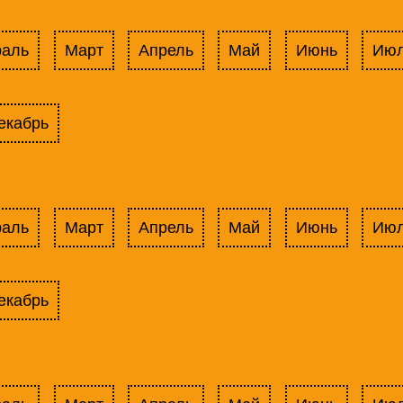
раль
Март
Апрель
Май
Июнь
Ию
екабрь
раль
Март
Апрель
Май
Июнь
Ию
екабрь