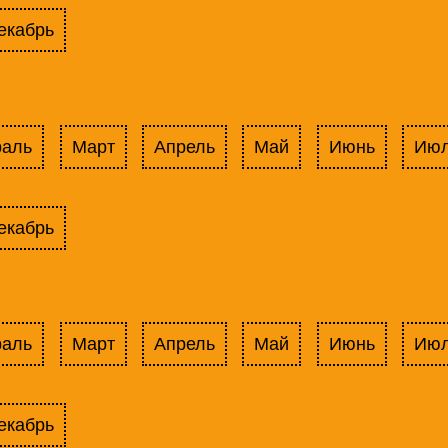
екабрь
раль
Март
Апрель
Май
Июнь
Ию
екабрь
раль
Март
Апрель
Май
Июнь
Ию
екабрь