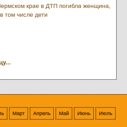
Пермском крае в ДТП погибла женщина,
в том числе дети
у...
ль
Март
Апрель
Май
Июнь
Июль