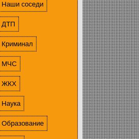
Наши соседи
ДТП
Криминал
МЧС
ЖКХ
Наука
Образование