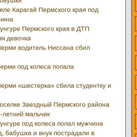
ковушки
еле Карагай Пермского края под
чина
унгуре Пермского края в ДТП
яя девочка
Перми водитель Ниссана сбил
ерми под колеса попала
Перми «шестерка» сбила студентку и
поселке Звездный Пермского района
-летний мальчик
Кунгуре под колеса попал мужчина
, бабушка и внук пострадали в