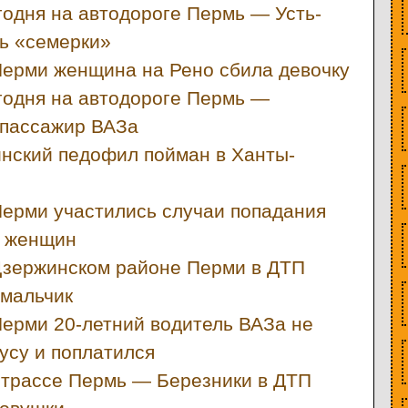
годня на автодороге Пермь — Усть-
ль «семерки»
Перми женщина на Рено сбила девочку
годня на автодороге Пермь —
 пассажир ВАЗа
йнский педофил пойман в Ханты-
Перми участились случаи попадания
х женщин
Дзержинском районе Перми в ДТП
 мальчик
Перми 20-летний водитель ВАЗа не
усу и поплатился
 трассе Пермь — Березники в ДТП