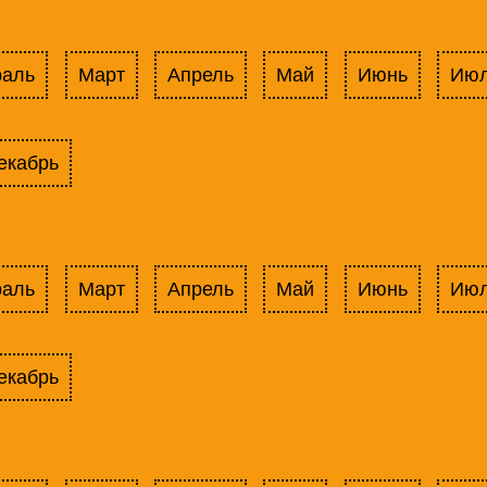
раль
Март
Апрель
Май
Июнь
Ию
екабрь
раль
Март
Апрель
Май
Июнь
Ию
екабрь