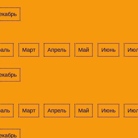
екабрь
раль
Март
Апрель
Май
Июнь
Ию
екабрь
раль
Март
Апрель
Май
Июнь
Ию
екабрь