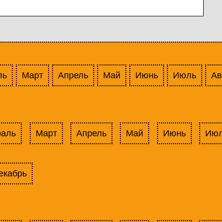
ль
Март
Апрель
Май
Июнь
Июль
Ав
раль
Март
Апрель
Май
Июнь
Ию
екабрь