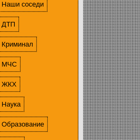
Наши соседи
ДТП
Криминал
МЧС
ЖКХ
Наука
Образование