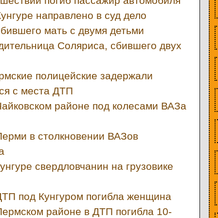
шествии погиб пассажир автомобиля
Кунгуре направлено в суд дело
сбившего мать с двумя детьми
дительница Соляриса, сбившего двух
рмские полицейские задержали
ся с места ДТП
Чайковском районе под колесами ВАЗа
Перми в столкновении ВАЗов
а
унгуре свердловчанин на грузовике
ДТП под Кунгуром погибла женщина
Пермском районе в ДТП погибла 10-