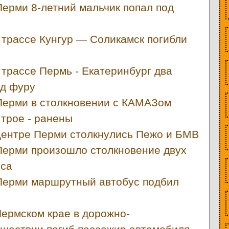
Перми 8-летний мальчик попал под
 трассе Кунгур — Соликамск погибли
 трассе Пермь - Екатеринбург два
од фуру
Перми в столкновении с КАМАЗом
 трое - ранены
центре Перми столкнулись Пежо и БМВ
Перми произошло столкновение двух
уса
Перми маршрутный автобус подбил
Пермском крае в дорожно-