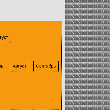
густ
ль
Август
Сентябрь