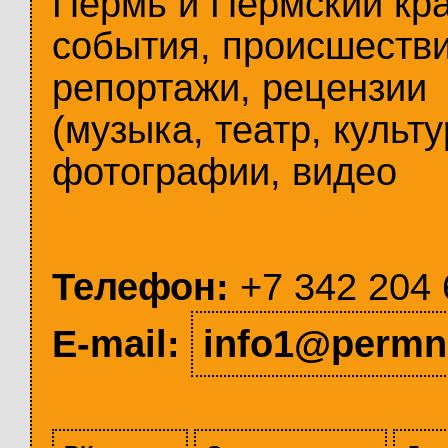
Пермь и Пермский кр
события, происшестви
репортажи, рецензии
(музыка, театр, культу
фотографии, видео
Телефон:
+7 342 204 
E-mail:
info1@permn